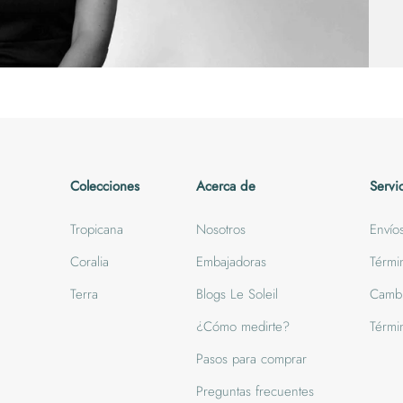
Colecciones
Acerca de
Servi
Tropicana
Nosotros
Envío
Coralia
Embajadoras
Térmi
Terra
Blogs Le Soleil
Cambi
¿Cómo medirte?
Térmi
Pasos para comprar
Preguntas frecuentes