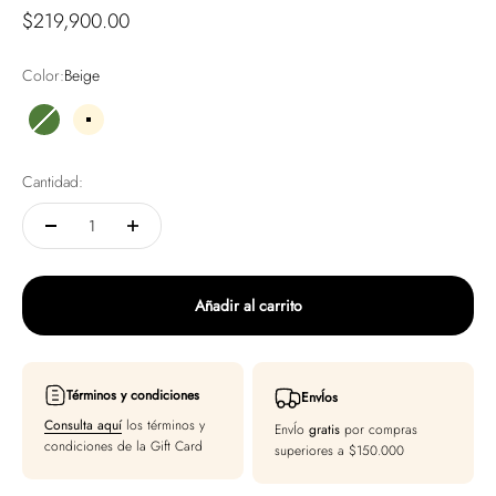
Precio de oferta
$219,900.00
Color:
Beige
Verde
Beige
Cantidad:
Añadir al carrito
Términos y condiciones
EnvÍos
Consulta aquí
los términos y
EnvÍo
gratis
por compras
condiciones de la Gift Card
superiores a $150.000