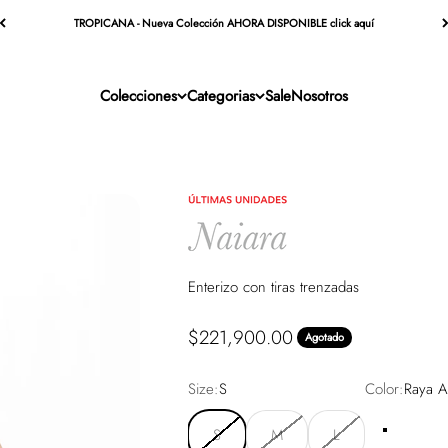
TROPICANA - Nueva Colección AHORA DISPONIBLE click aquí
Colecciones
Categorias
Sale
Nosotros
Enterizo con tiras trenzadas
Precio de oferta
$221,900.00
Agotado
Size:
S
Color:
Raya A
S
M
L
Raya Azul
Ray