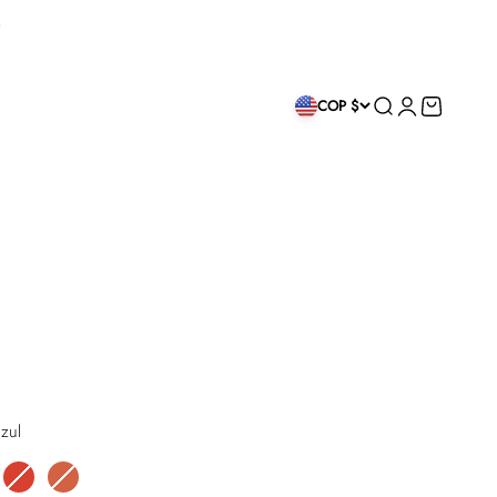
Buscar
Iniciar sesión
Carrito
COP $
zul
a Verde
Rojo
Terracota