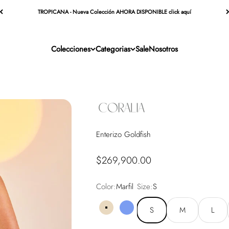
TROPICANA - Nueva Colección AHORA DISPONIBLE click aquí
Colecciones
Categorias
Sale
Nosotros
Enterizo Goldfish
Precio de oferta
$269,900.00
Color:
Marfil
Size:
S
S
M
L
Marfil
Azul Francia