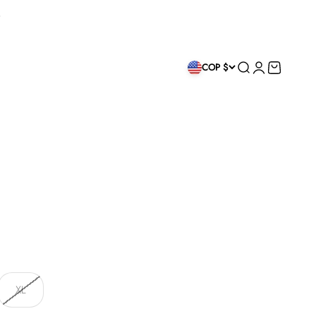
Buscar
Iniciar sesión
Carrito
COP $
XL