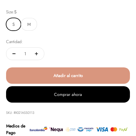
Size:
S
S
M
Cantidad:
Añadir al carrito
Comprar ahora
SKU: IRI021ASS0113
Medios de
Pago