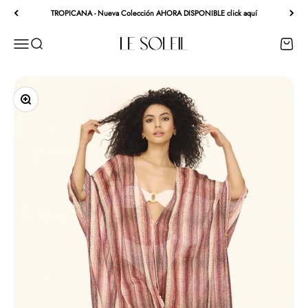
Ir al contenido
TROPICANA - Nueva Colección AHORA DISPONIBLE click aquí
Le Soleil - Ropa de Playa
Menú
Buscar
Carrito
Zoom