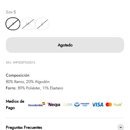
Size:
S
S
M
L
Agotado
SKU: IMP002PSS0013
Composición
80% Ramio, 20% Algodón
Forro:
89% Poliéster, 11% Elastano
Medios de
Pago
Preguntas Frecuentes