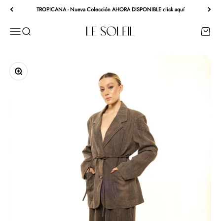
Ir al contenido
TROPICANA - Nueva Colección AHORA DISPONIBLE click aquí
Le Soleil - Ropa de Playa
Menú
Buscar
Carrito
Zoom