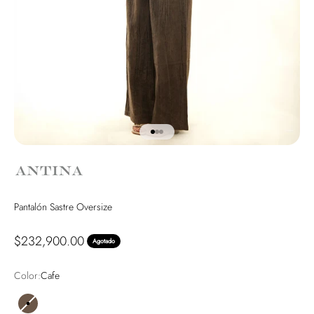
Ir al artículo 1
Ir al artículo 2
Ir al artículo 3
Pantalón Sastre Oversize
Precio de oferta
$232,900.00
Agotado
Color:
Cafe
Cafe
Caqui