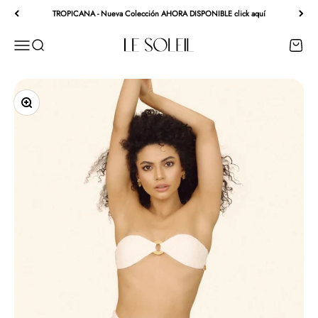
Ir al contenido
TROPICANA - Nueva Colección AHORA DISPONIBLE click aquí
Le Soleil - Ropa de Playa
Menú
Buscar
Carrito
Zoom